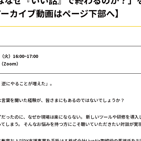
Xはなぜ『いい話』で終わるのか？」
アーカイブ動画はページ下部へ】
（火）16:00~17:00
（Zoom）
逆にやることが増えた」――。
な言葉を聞いた経験が、皆さまにもあるのではないでしょうか？
ずだったのに、なぜか現場は楽にならない。 新しいツールや研修を導入
ってしまう。 そんなお悩みを持つ方にこそ聴いていただきたい対談が実
教育およびDX支援事業を手掛ける株式会社LiveAir取締役の馬場氏をお