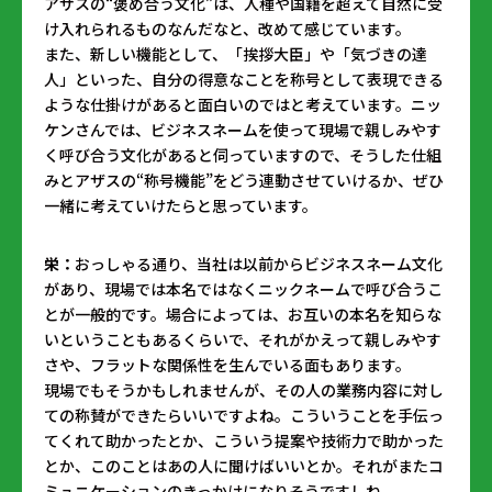
アザスの“褒め合う文化”は、人種や国籍を超えて自然に受
け入れられるものなんだなと、改めて感じています。
また、新しい機能として、「挨拶大臣」や「気づきの達
人」といった、自分の得意なことを称号として表現できる
ような仕掛けがあると面白いのではと考えています。ニッ
ケンさんでは、ビジネスネームを使って現場で親しみやす
く呼び合う文化があると伺っていますので、そうした仕組
みとアザスの“称号機能”をどう連動させていけるか、ぜひ
一緒に考えていけたらと思っています。
栄：
おっしゃる通り、当社は以前からビジネスネーム文化
があり、現場では本名ではなくニックネームで呼び合うこ
とが一般的です。場合によっては、お互いの本名を知らな
いということもあるくらいで、それがかえって親しみやす
さや、フラットな関係性を生んでいる面もあります。
現場でもそうかもしれませんが、その人の業務内容に対し
ての称賛ができたらいいですよね。こういうことを手伝っ
てくれて助かったとか、こういう提案や技術力で助かった
とか、このことはあの人に聞けばいいとか。それがまたコ
ミュニケーションのきっかけになりそうですしね。