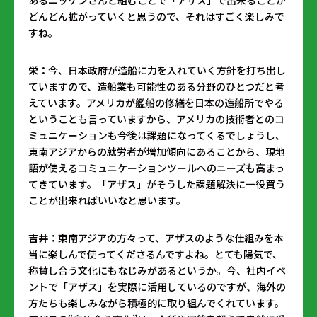
あるニッケンさんと組むことで「アザス」で出来ることが
どんどん拡がっていくと思うので、それはすごく楽しみで
すね。
栄：
今、日本政府が造船に力を入れていく方針を打ち出し
ていますので、造船業も可能性のある分野のひとつだと考
えています。アメリカが艦船の修繕を日本の造船所でやる
ということも言っていますから、アメリカの技術者とのコ
ミュニケーションも今後は課題になってくるでしょうし、
東南アジアからの就労者が増加傾向にあることから、現地
語が使えるコミュニケーションツールへのニーズも高まっ
てきています。「アザス」がそうした課題解決に一役買う
ことが出来ればいいなと思います。
吉井：
東南アジアの方々って、アザスのような仕組みを本
当に楽しんで使ってくださるんですよね。とても陽気で、
称賛し合う文化にもなじみがあるというか。今、社内イベ
ントで「アザス」を実際に活用しているのですが、海外の
方たちも楽しみながら積極的に取り組んでくれています。