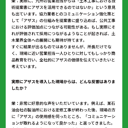
栄：
実際に、九州の営業担当からは「土木工事における技
術提案書にアザスを活用できるのではないか」という意見
も出ています。協力業者とのコミュニケーション強化策と
して「アザス」の仕組みを提案書に盛り込めば、公共工事
における評価加点につながる可能性がある。もし実際にそ
れが評価されて採用につながるようなことが起きれば、土
木業界全体への展開にも期待が持てます。
すぐに結果が出るものではありませんが、所長だけでな
く、現場に近い営業担当一人ひとりに対してもしっかり商
品教育を行い、全社的にアザスの価値を伝えていきたいと
考えています。
――実際にアザスを導入した現場からは、どんな反響はありま
したか？
栄：
非常に好意的な声をいただいています。例えば、某石
油会社の製油所における定修工事が終わった後、現場の方
に「アザス」の使用感を伺ったところ、「コミュニケーシ
ョンが取れるようになって良かった」と返ってきました。