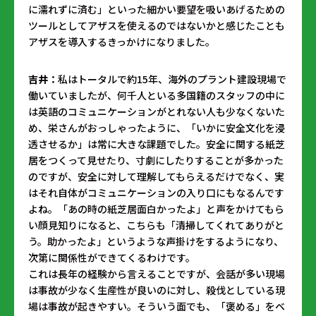
に濡れずに済む」といった細かい要望を吸いあげるための
ツールとしてアザスを使えるのではないかと感じたことも
アザスを導入するきっかけになりました。
吉井：
私はトータルで約15年、海外のプラント建設現場で
働いていましたが、何千人といる多国籍のスタッフの中に
は英語のコミュニケーションがとれない人も少なくないた
め、栄さんがおっしゃったように、「いかに安全文化を浸
透させるか」は常に大きな課題でした。安全に関する紙芝
居をつくって見せたり、寸劇にしたりすることが多かった
のですが、安全に対して理解してもらえるだけでなく、実
はそれ自体がコミュニケーションの入り口にもなるんです
よね。「あの時の紙芝居面白かったよ」と声をかけてもら
い顔見知りになると、こちらも「清掃してくれてありがと
う。助かったよ」というような声掛けをするようになり、
次第に関係性ができてくるわけです。
これは長年の経験から言えることですが、会話が多い現場
は事故が少なく生産性が良いのに対し、殺伐としている現
場は事故が起きやすい。そういう面でも、「褒める」をベ